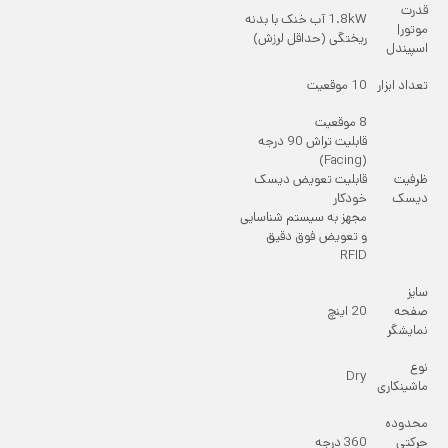
قدرت
1.8kW آب خنک با بدنه
موتور|
ریختگی (حداقل لرزش)
اسپیندل
تعداد ابزار
10 موقعیت
8 موقعیت
قابلیت تراش 90 درجه
(Facing)
ظرفیت
قابلیت تعویض دیسک
دیسک
خودکار
مجهز به سیستم شناسایی
و تعویض فوق دقیق
RFID
سایز
صفحه
20 اینچ
نمایشگر
نوع
Dry
ماشینکاری
محدوده
حرکتی
360 درجه