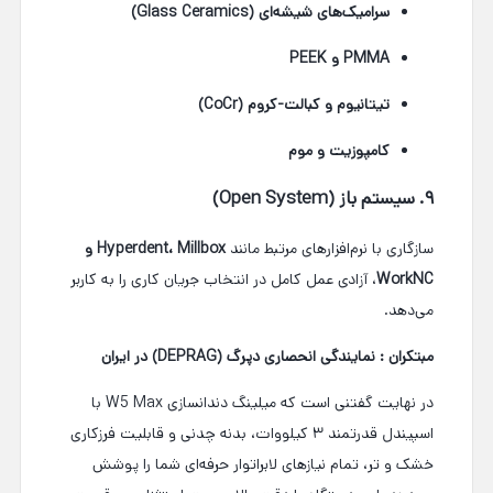
سرامیک‌های شیشه‌ای (Glass Ceramics)
PMMA و PEEK
تیتانیوم و کبالت-کروم (CoCr)
کامپوزیت و موم
۹. سیستم باز (Open System)
سازگاری با نرم‌افزارهای مرتبط مانند
Hyperdent، Millbox و
WorkNC
، آزادی عمل کامل در انتخاب جریان کاری را به کاربر
می‌دهد.
مبتکران : نمایندگی انحصاری دپرگ (DEPRAG) در ایران
در نهایت گفتنی است که میلینگ دندانسازی W5 Max با
اسپیندل قدرتمند ۳ کیلووات، بدنه چدنی و قابلیت فرزکاری
خشک و تر، تمام نیازهای لابراتوار حرفه‌ای شما را پوشش