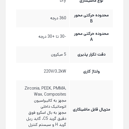
نوع ماشینکاری
Dry
محدوده حرکتی محور
360 درجه
B
محدوده حرکتی محور
-30 تا +30 درجه
A
دقت تکرار پذیری
5 میکرون
ولتاژ کاری
220V/3.2kW
Zirconia, PEEK, PMMA,
Wax, Composites
مجهز به کالیبراسیون
اتوماتیک داخلی
متریال قابل ماشینکاری
مجهز به بال اسکرو فوق
دقیق گرید C5، گاید ریل
گرید H و سیستم کنترل