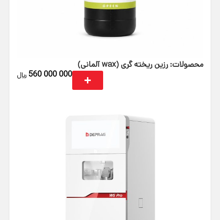
محصولات: رزین ریخته‌ گری (wax آلمانی)
560 000 000
﷼