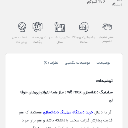
180 کیلوگرم
دستگاه
امکان تحویل
پشتیبانی ۷ روزه ۲۴
امکان پرداخت در
7 روز ضمانت
ضمانت اصل
اکسپرس
ساعته
محل
بازگشت
بودن کالا
توضیحات
توضیحات تکمیلی
نظرات (0)
توضیحات
میلینیگ دندانسازی w5 max : نیاز همه لابراتواری‌های حرفه
ای
اگر به دنبال
خرید دستگاه میلینگ دندانسازی
هستید که هم
قدرت پردازش فلزات سخت را داشته باشد و هم برای مواد