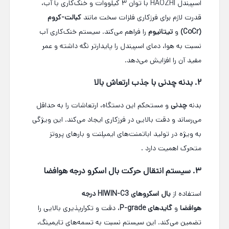
اسپیندل HAOZHI با توان ۳ کیلووات و خنک‌کاری با آب،
قدرت لازم برای فرزکاری فلزات سخت مانند
کبالت-کروم
(CoCr)
و
تیتانیوم
را فراهم می‌کند. سیستم خنک‌کاری آب
نسبت به هوا، دمای اسپیندل را پایدارتر نگه داشته و عمر
مفید آن را افزایش می‌دهد.
۲. بدنه چدنی با جذب ارتعاش بالا
بدنه
چدنی
و مستحکم این دستگاه، ارتعاشات را به حداقل
می‌رساند و دقت بالایی در فرزکاری ایجاد می‌کند. این ویژگی
به ویژه در تولید اباتمنت‌های ایمپلنت و بارهای پروتز
متحرک اهمیت دارد
.
۳. سیستم انتقال حرکت بال اسکرو درجه هوافضا
استفاده از
بال اسکروهای HIWIN-C3 درجه
هوافضا
و
گایدهای P-grade
، دقت و تکرارپذیری بالایی را
تضمین می‌کند. این سیستم نسبت به تسمه‌های تایمینگ،