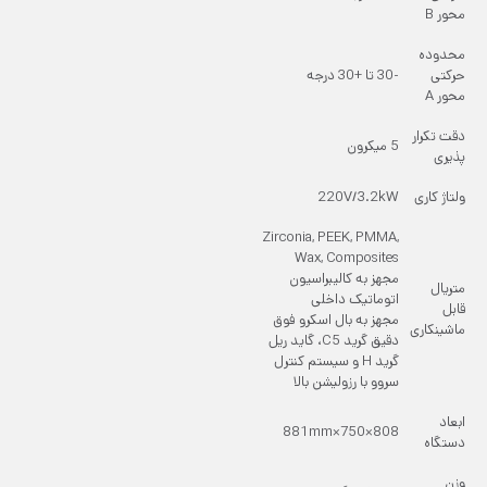
محور B
محدوده
حرکتی
-30 تا +30 درجه
محور A
دقت تکرار
5 میکرون
پذیری
ولتاژ کاری
220V/3.2kW
Zirconia, PEEK, PMMA,
Wax, Composites
مجهز به کالیبراسیون
متریال
اتوماتیک داخلی
قابل
مجهز به بال اسکرو فوق
ماشینکاری
دقیق گرید C5، گاید ریل
گرید H و سیستم کنترل
سروو با رزولیشن بالا
ابعاد
808×750×881mm
دستگاه
وزن