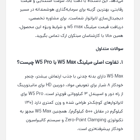
می‌دهد. این دستگاه با دقت بالا، سرعت استثنایی و قیمت
رقابتی، بهترین گزینه برای سرمایه‌گذاری هوشمندانه در مسیر
دیجیتال‌سازی لابراتوار شماست. برای مشاوره تخصصی،
دریافت قیمت میلینگ w5 max و شرایط ویژه این محصول،
همین حالا با کارشناسان مبتکران ارک تماس بگیرید.
سوالات متداول
۱. تفاوت اصلی میلینگ W5 Max با W5 Pro چیست؟
W5 Max دارای بدنه چدنی با جذب ارتعاش بیشتر، چنجر
خودکار ۸ شیار برای تعویض مواد، دوربین HD برای مانیتورینگ
از راه دور و اسپیندل ۳ کیلوواتی قوی‌تر است. W5 Pro برای
لابراتوارهای کوچک‌تر طراحی شده و وزن کمتری دارد (۱۳۰
کیلوگرم در مقابل ۵۰۰ کیلوگرم). همچنین W5 Max مجهز به
تکنولوژی Zero-Point Clamping و سیستم کالیبراسیون
خودکار پیشرفته‌تری است.