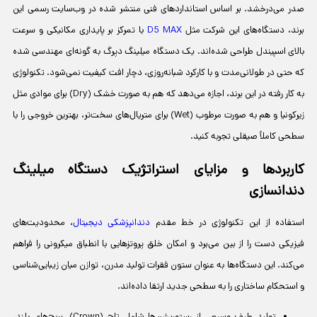
صدر می‌درخشد. بر اساس استانداردهای فنی منتشر شده در وب‌سایت رسمی این
برند، دستگاه‌های این شرکت مثل
D5 MAX
با تمرکز بر پایداری مکانیکی و سرعت
بالای اسپیندل طراحی شده‌اند. یک دستگاه میلینگ دپرگ به گونه‌ای مهندسی شده
که حتی در طولانی‌مدت و با کارکرد شبانه‌روزی، دچار افت کیفیت نمی‌شود. تکنولوژی
به کار رفته در این برند، اجازه می‌دهد که هم به صورت خشک (Dry) برای موادی مثل
زیرکونیا و هم به صورت مرطوب (Wet) برای متریال‌های سخت‌تر، بهترین خروجی را با
سطحی کاملاً صیقلی تجربه کنید.
کاربردها و مزایای استراتژیک دستگاه میلینگ
دندانسازی
استفاده از این تکنولوژی در خط مقدم
دندانپزشکی دیجیتال
، محدودیت‌های
فیزیکی دست را از بین می‌برد و امکان خلق پروتزهایی با انطباق میکرونی را فراهم
می‌کند. این دستگاه‌ها به عنوان ستون فقرات تولید مدرن، توازن میان زیبایی‌شناسی
و استحکام ساختاری را به سطحی جدید ارتقا داده‌اند.
تولید طیف وسیعی از رستوریشن‌ها شامل تاج (Crown)، بریج‌های بلند،