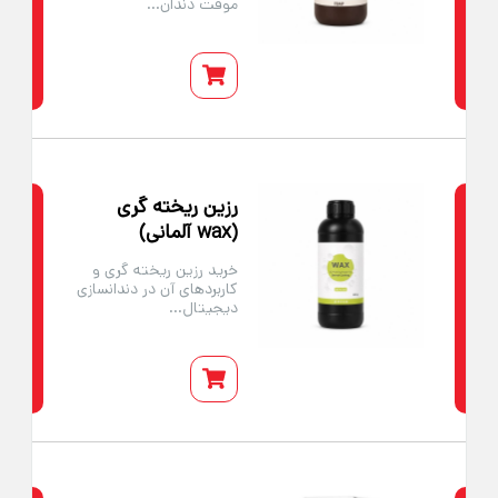
موقت دندان...
رزین ریخته‌ گری
(wax آلمانی)
خرید رزین ریخته گری و
کاربردهای آن در دندانسازی
دیجیتال...