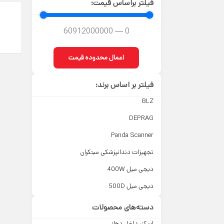
فیلتر براساس قیمت:
60912000000
—
0
اعمال محدوده قیمت
فیلتر بر اساس برند:
BLZ
DEPRAG
Panda Scanner
تجهیزات دندانپزشکی مبتکران
دیجی میل 400W
دیجی میل 500D
دسته‌های محصولات
اسکنر داخل دهانی