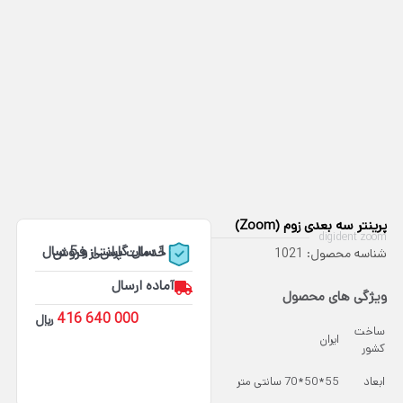
پرینتر سه بعدی زوم (Zoom)
digident zoom
1 سال گارانتی و 5 سال خدمات پس از فروش
شناسه محصول: 1021
آماده ارسال
ویژگی های محصول
416 640 000
﷼
ساخت
ایران
کشور
ابعاد
55*50*70 سانتی متر