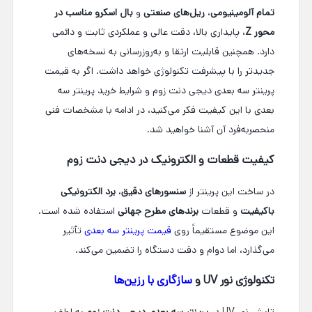
تمام آلومینیومی
،
ریل‌های صنعتی
و
بال اسکرو مناسب در
محور Z
، پایداری بالا، دقت عالی و عملکردی ثابت و دائمی
دارد. همچنین قابلیت ارتقا و به‌روزرسانی به نسخه‌های
جدیدتر را با پیشرفت تکنولوژی خواهد داشت.
اگر به
قیمت
پرینتر سه بعدی
دیجی دنت زوم و شرایط
خرید پرینتر سه
بعدی
با این کیفیت فکر می‌کنید، در ادامه با مشخصات فنی
منحصربه‌فرد آن آشنا خواهید شد.
کیفیت قطعات و الکترونیک در دیجی دنت زوم
در ساخت این پرینتر از
سنسورهای دقیق
،
برد الکترونیکی
باکیفیت
و قطعات
برندهای مطرح جهانی
استفاده شده است.
این موضوع مستقیماً روی
قیمت پرینتر سه بعدی
تأثیر
می‌گذارد، اما دوام و دقت دستگاه را تضمین می‌کند.
تکنولوژی نور UV و
سازگاری با رزین‌ها
تابش نور UV در
پرینتر سه بعدی دیجی دنت زوم
به لطف