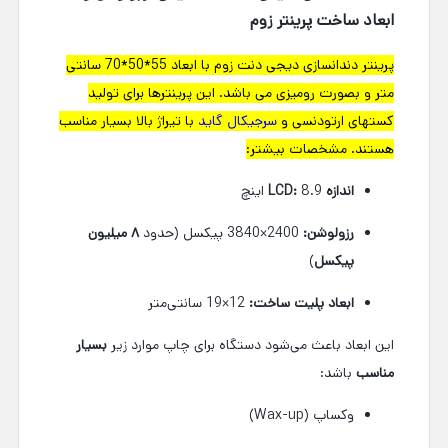
ابعاد ساخت پرینتر زوم
پرینتر دندانسازی دیجی دنت زوم با ابعاد 55*50*70 سانتی
متر و بصورت رومیزی می باشد. این پرینترها برای تولید
کستهای ارتودنسی و
سرجیکال گاید
با تیراژ بالا بسیار مناسب
هستند. مشخصات بیشتر:
اندازه LCD:
8.9 اینچ
رزولوشن:
2400×3840 پیکسل (حدود
۸ میلیون
پیکسل
)
ابعاد پلیت ساخت:
12×19 سانتی‌متر
این ابعاد باعث می‌شود دستگاه برای چاپ موارد زیر
بسیار
مناسب
باشد:
وکساپ (Wax-up)