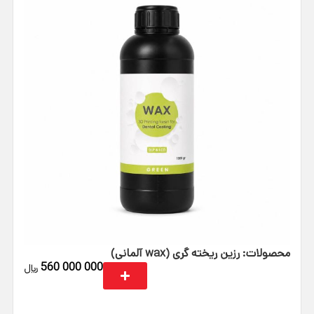
محصولات: رزین ریخته‌ گری (wax آلمانی)
560 000 000
﷼