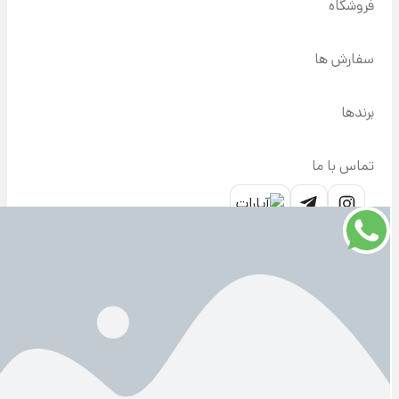
فروشگاه
سفارش ها
برندها
تماس با ما
90002363
info@mma-
آدرس
تهران،
co.com
ولیعصر،
نرسیده به
پارک وی،
خیابان
مهری،